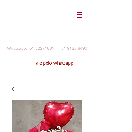
Login
meu carrinho
Whatsapp:
51 32271881
|
51 9125 8490
Fale pelo Whatsapp