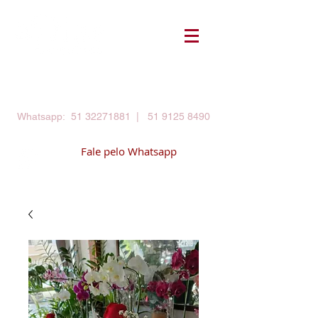
Login
meu carrinho
Whatsapp:
51 32271881
|
51 9125 8490
Fale pelo Whatsapp