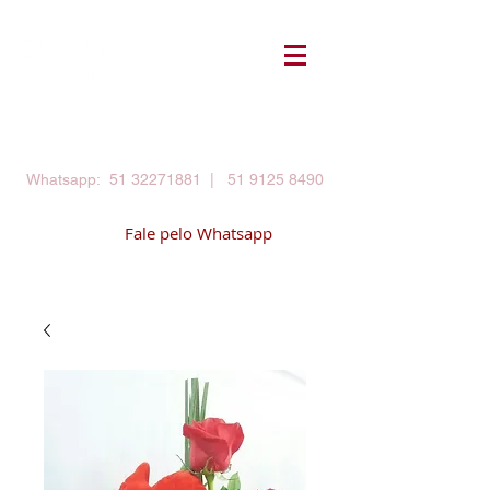
Login
meu carrinho
Whatsapp:
51 32271881
|
51 9125 8490
Fale pelo Whatsapp