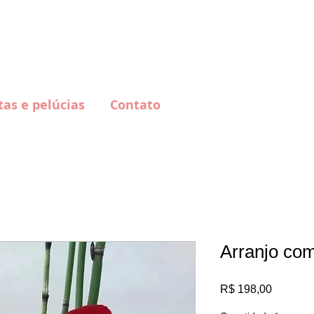
Lo
tsapp: 51 32271881 | 51 9125 8490
tas e pelúcias
Contato
Arranjo com
Preço
R$ 198,00