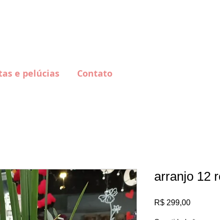
Lo
tsapp: 51 32271881 | 51 9125 8490
tas e pelúcias
Contato
arranjo 12 
Preço
R$ 299,00